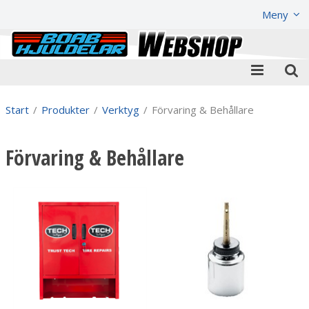
Visa varukorgen
Till kassan
Meny
Start
/
Produkter
/
Verktyg
/
Förvaring & Behållare
Förvaring & Behållare