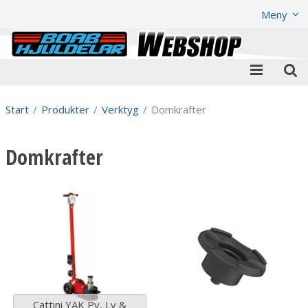
Visa varukorgen
Till kassan
Meny
Start
/
Produkter
/
Verktyg
/
Domkrafter
Domkrafter
Cattini YAK Pv, Lv &