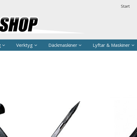
rodukten har lagts i din varukorg
Säkerhet & 
Start
g
Verktyg
Däckmaskiner
Lyftar & Maskiner