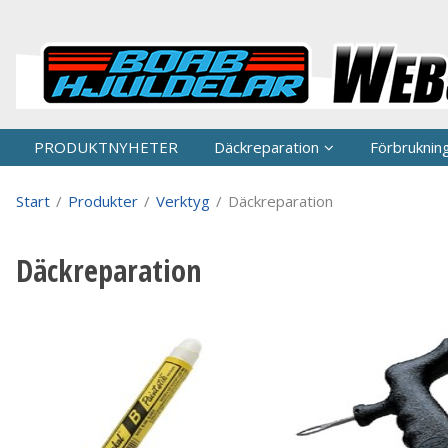
P
PRODUKTNYHETER
Däckreparation
Förbruknin
Start
/
Produkter
/
Verktyg
/
Däckreparation
Däckreparation