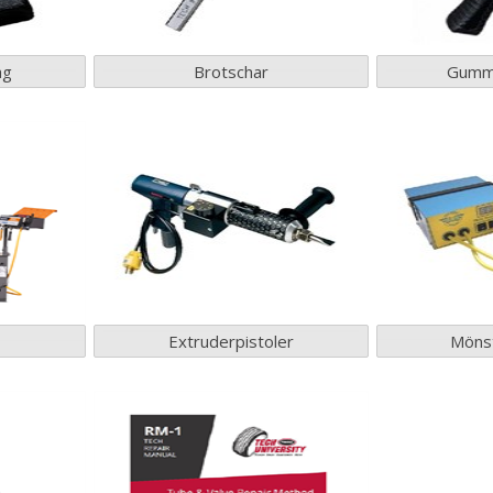
ag
Brotschar
Gummi
Extruderpistoler
Mönst