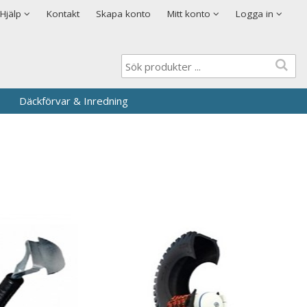
Visa varukorgen
Till kassan
Cookies
Hjälp
Kontakt
Skapa konto
Mitt konto
Logga in
Logga in
Användarnamn
*
Lösenord
*
Däckförvar & Inredning
Kom ihåg mig
Glömt ditt lösenord?
Skapa nytt konto