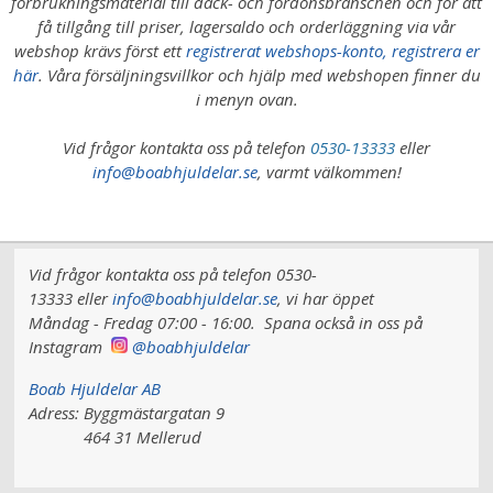
förbrukningsmaterial till däck- och fordonsbranschen och för att
få tillgång till priser, lagersaldo och orderläggning via vår
webshop krävs först ett
registrerat webshops-konto, registrera er
här
. Våra försäljningsvillkor och hjälp med webshopen finner du
i menyn ovan.
Vid frågor kontakta oss på telefon
0530-13333
eller
info@boabhjuldelar.se
, varmt välkommen!
Vid frågor kontakta oss på telefon 0530-
13333 eller
info@boabhjuldelar.se
, vi har
öppet
Måndag - Fredag 07:00 - 16:00.
Spana också in oss på
Instagram
@boabhjuldelar
Boab Hjuldelar AB
Adress:
Byggmästargatan 9
464 31 Mellerud