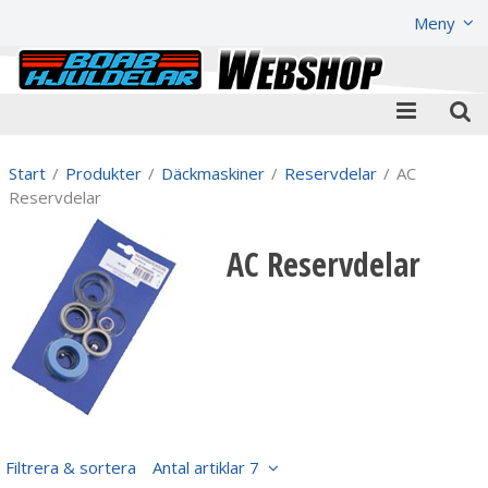
Visa varukorgen
Till kassan
Meny
Start
/
Produkter
/
Däckmaskiner
/
Reservdelar
/
AC
Reservdelar
AC Reservdelar
Filtrera & sortera
Antal artiklar 7