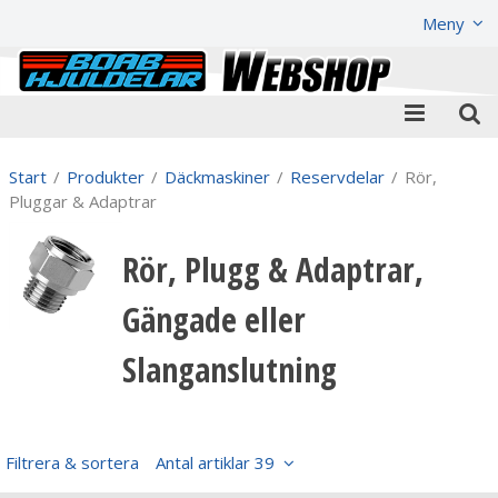
Visa varukorgen
Till kassan
Meny
Start
/
Produkter
/
Däckmaskiner
/
Reservdelar
/
Rör,
Pluggar & Adaptrar
Rör, Plugg & Adaptrar,
Gängade eller
Slanganslutning
Filtrera & sortera
Antal artiklar 39